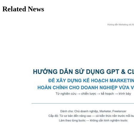
bài
Related News
viết