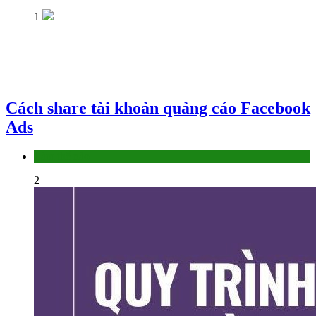
1
Cách share tài khoản quảng cáo Facebook
Ads
Làm thế nào
2