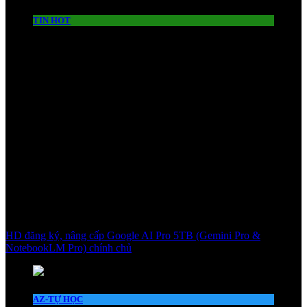
TIN HOT
HD đăng ký, nâng cấp Google AI Pro 5TB (Gemini Pro &
NotebookLM Pro) chính chủ
AZ-TỰ HỌC