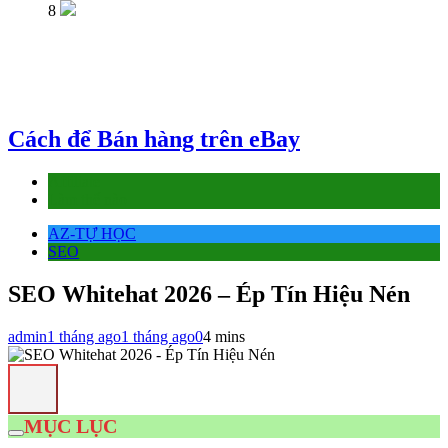
8
Cách để Bán hàng trên eBay
Affiliate
Làm thế nào
AZ-TỰ HỌC
SEO
SEO Whitehat 2026 – Ép Tín Hiệu Nén
admin
1 tháng ago
1 tháng ago
0
4 mins
MỤC LỤC