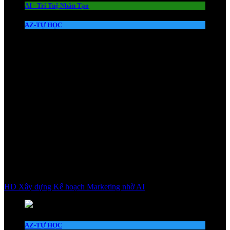
AI - Trí Tuệ Nhân Tạo
AZ-TỰ HỌC
HD Xây dựng Kế hoạch Marketing nhờ AI
AZ-TỰ HỌC