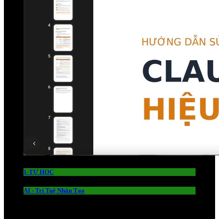
1-TỰ HỌC
AI - Trí Tuệ Nhân Tạo