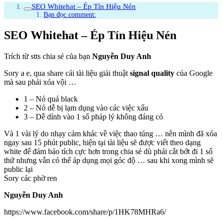
SEO Whitehat – Ép Tín Hiệu Nén
Bạn đọc comment:
SEO Whitehat – Ép Tín Hiệu Nén
Trích từ stts chia sẻ của bạn
Nguyễn Duy Anh
Sory a e, qua share cái tài liệu giải thuật
signal quality
của Google
mà sau phải xóa vội …
1 – Nó quá black
2 – Nó dễ bị lạm dụng vào các việc xấu
3 – Dễ dính vào 1 số pháp lý không đáng có
Và 1 vài lý do nhạy cảm khác về việc thao túng … nên mình đã xóa
ngay sau 15 phút public, hiện tại tài liệu sẽ được viết theo dạng
white để đảm bảo tích cực hơn trong chia sẻ dù phải cắt bớt đi 1 số
thứ nhưng vẫn có thể áp dụng mọi góc độ … sau khi xong mình sẽ
public lại
Sory các phờ ren
Nguyễn Duy Anh
https://www.facebook.com/share/p/1HK78MHRa6/