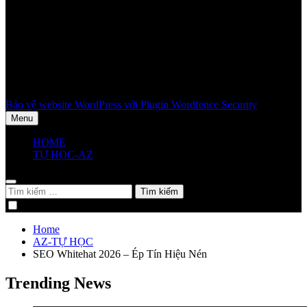
Bảo vệ website WordPress với Plugin Wordfence Security
Menu
HOME
TỰ HỌC-AZ
Tìm
kiếm
cho:
Home
AZ-TỰ HỌC
SEO Whitehat 2026 – Ép Tín Hiệu Nén
Trending News