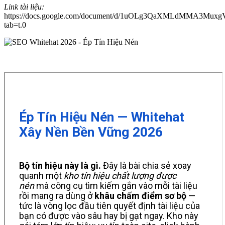
Link tài liệu:
https://docs.google.com/document/d/1uOLg3QaXMLdMMA3MuxgV
tab=t.0