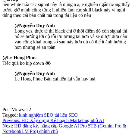
nên white hóa các signal này là đúng a ạ, e nghiền ngẫm xong thấy
trước giờ mình cũng từng ít nhiều làm các skill black này vì nghĩ
đúng theo cái bản chất mà trong tài liệu có nêu
@Nguyễn Duy Anh
Long yes, thực tế thì black chỉ ở thời điểm đó còn signal thì
nó sẽ hướng tới độ tối ưu tương lai hơn và sẽ được đưa dần
vào công khai trọng số sau này hơn dù có thể ít ảnh hưởng
hơn nhưng sẽ an toàn
@Le Hong Phuc
Tiếc quá ko kịp down 😭
@Nguyễn Duy Anh
Le Hong Phuc Bản cải tiến lại vẫn hay mà
Post Views:
22
Tagged:
kinh nghiệm SEO
tài liệu SEO
Điều
Previous:
HD Xây dựng Kế hoạch Marketing nhờ AI
Next:
HD đăng ký, nâng cấp Google AI Pro 5TB (Gemini Pro &
hướng
NotebookLM Pro) chính chủ