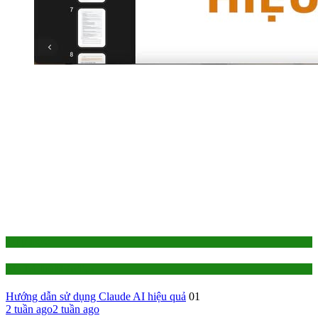
1-TỰ HỌC
AI - Trí Tuệ Nhân Tạo
Hướng dẫn sử dụng Claude AI hiệu quả
01
2 tuần ago
2 tuần ago