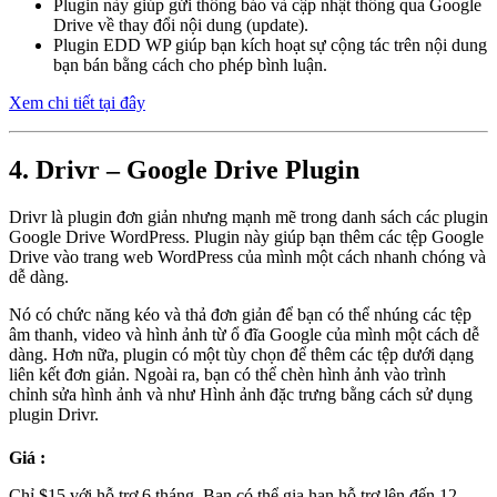
Plugin này giúp gửi thông báo và cập nhật thông qua Google
Drive về thay đổi nội dung (update).
Plugin EDD WP giúp bạn kích hoạt sự cộng tác trên nội dung
bạn bán bằng cách cho phép bình luận.
Xem chi tiết tại đây
4. Drivr – Google Drive Plugin
Drivr là plugin đơn giản nhưng mạnh mẽ trong danh sách các plugin
Google Drive WordPress. Plugin này giúp bạn thêm các tệp Google
Drive vào trang web WordPress của mình một cách nhanh chóng và
dễ dàng.
Nó có chức năng kéo và thả đơn giản để bạn có thể nhúng các tệp
âm thanh, video và hình ảnh từ ổ đĩa Google của mình một cách dễ
dàng. Hơn nữa, plugin có một tùy chọn để thêm các tệp dưới dạng
liên kết đơn giản. Ngoài ra, bạn có thể chèn hình ảnh vào trình
chỉnh sửa hình ảnh và như Hình ảnh đặc trưng bằng cách sử dụng
plugin Drivr.
Giá :
Chỉ $15 với hỗ trợ 6 tháng. Bạn có thể gia hạn hỗ trợ lên đến 12