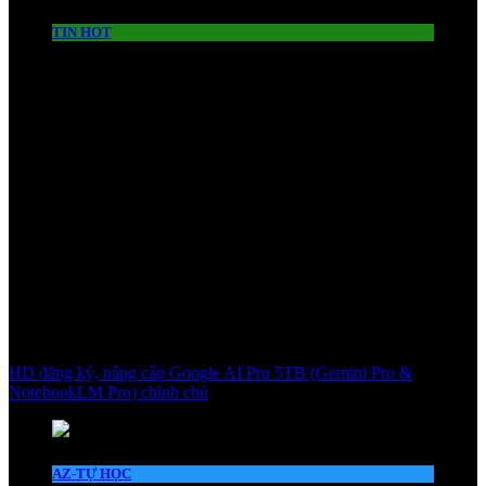
TIN HOT
HD đăng ký, nâng cấp Google AI Pro 5TB (Gemini Pro &
NotebookLM Pro) chính chủ
AZ-TỰ HỌC