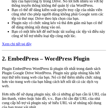
liệu của bạn/công ty trong Drive. Nó tốt hơn nhiều so với hệ
thống truyền thông không thể quản lý của WordPress.
Bạn có thể dễ dàng kiểm soát quyền truy cập của nhân viên
cũng như cho phép người dùng không phải Google xem các
tệp và thư mục Drive theo lựa chọn của bạn.
Plugin này có chức năng kéo và thả đơn giản mà bạn có thể
dễ dàng nhúng nội dung vào nó.
Bạn có một liên kết để mở hoặc tải xuống các tệp và điều này
cũng sẽ hỗ trợ nhiều loại tệp cùng một lúc.
X
em chi tiết tại đây
2. EmbedPress – WordPress Plugin
Plugin EmbedPress WordPress là plugin tốt nhất trong danh sách
Plugin Google Drive WordPress. Plugin này giúp nhúng hầu hết
mọi thứ trên trang web của bạn. Nó có thể thêm nhiều chức năng
hơn vào trang web của bạn bằng cách kết nối tất cả các dịch vụ
web.
Hơn nữa để sử dụng plugin này, tất cả những gì bạn cần là URL của
âm thanh, video hoặc bản đồ, v.v.. Bạn chỉ cần đặt URL của nhà
cung cấp hỗ trợ và plugin này sẽ hiểu URL và sẽ nhúng nội dung
của bạn trong vài phút.