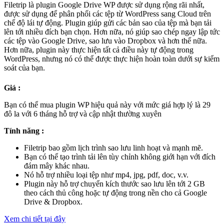
Filetrip là plugin Google Drive WP được sử dụng rộng rãi nhất,
được sử dụng để phân phối các tệp từ WordPress sang Cloud trên
chế độ lái tự động. Plugin giúp gửi các bản sao của tệp mà bạn tải
lên tới nhiều đích bạn chọn. Hơn nữa, nó giúp sao chép ngay lập tức
các tệp vào Google Drive, sao lưu vào Dropbox và hơn thế nữa.
Hơn nữa, plugin này thực hiện tất cả điều này tự động trong
WordPress, nhưng nó có thể được thực hiện hoàn toàn dưới sự kiểm
soát của bạn.
Giá :
Bạn có thể mua plugin WP hiệu quả này với mức giá hợp lý là 29
đô la với 6 tháng hỗ trợ và cập nhật thường xuyên
Tính năng :
Filetrip bao gồm lịch trình sao lưu linh hoạt và mạnh mẽ.
Bạn có thể tạo trình tải lên tùy chỉnh không giới hạn với đích
đám mây khác nhau.
Nó hỗ trợ nhiều loại tệp như mp4, jpg, pdf, doc, v.v.
Plugin này hỗ trợ chuyển kích thước sao lưu lên tới 2 GB
theo cách thủ công hoặc tự động trong nền cho cả Google
Drive & Dropbox.
Xem chi tiết tại đây