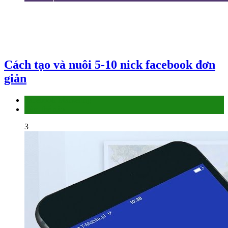
Cách tạo và nuôi 5-10 nick facebook đơn
giản
Facebook Marketing
Làm thế nào
3