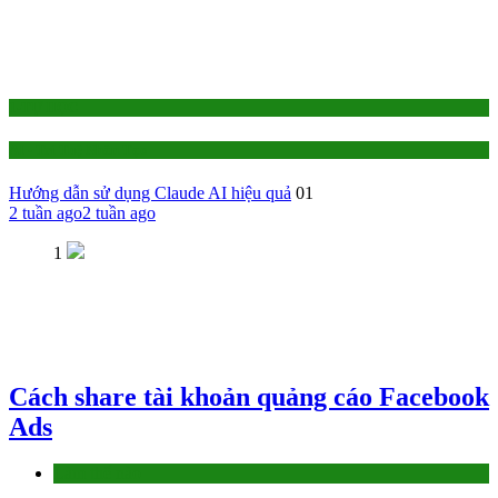
1-TỰ HỌC
AI - Trí Tuệ Nhân Tạo
Hướng dẫn sử dụng Claude AI hiệu quả
01
2 tuần ago
2 tuần ago
1
Cách share tài khoản quảng cáo Facebook
Ads
Làm thế nào