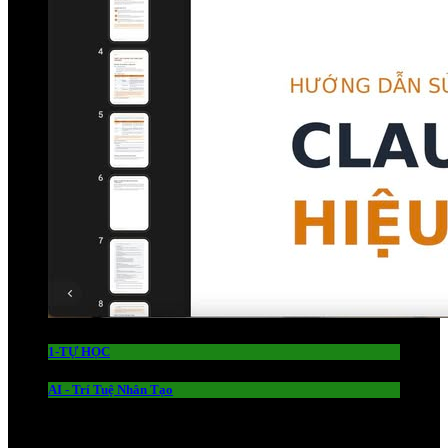
1-TỰ HỌC
AI - Trí Tuệ Nhân Tạo