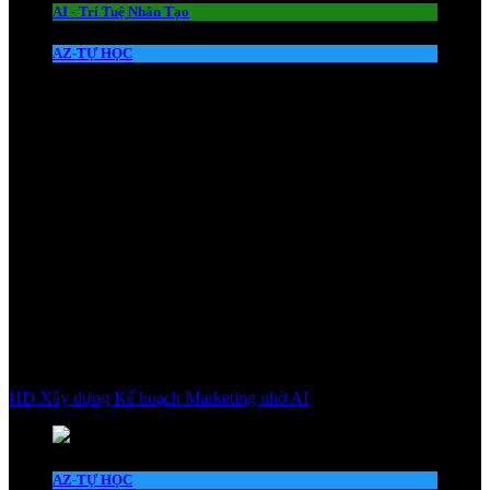
AI - Trí Tuệ Nhân Tạo
AZ-TỰ HỌC
HD Xây dựng Kế hoạch Marketing nhờ AI
AZ-TỰ HỌC