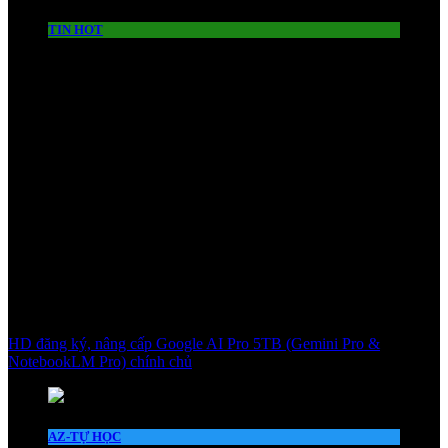
TIN HOT
HD đăng ký, nâng cấp Google AI Pro 5TB (Gemini Pro &
NotebookLM Pro) chính chủ
AZ-TỰ HỌC