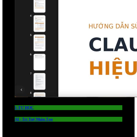
1-TỰ HỌC
AI - Trí Tuệ Nhân Tạo