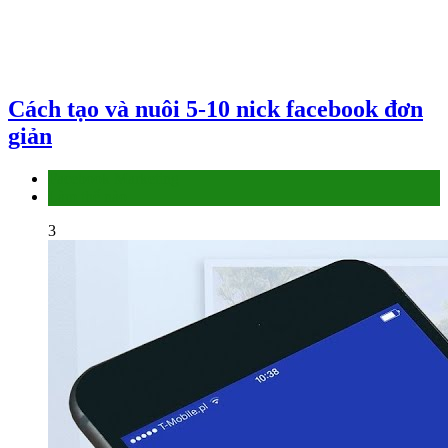
Cách tạo và nuôi 5-10 nick facebook đơn
giản
Facebook Marketing
Làm thế nào
3