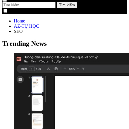
Tìm
kiếm
cho:
Home
AZ-TỰ HỌC
SEO
Trending News