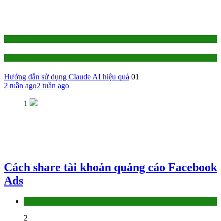
1-TỰ HỌC
AI - Trí Tuệ Nhân Tạo
Hướng dẫn sử dụng Claude AI hiệu quả
01
2 tuần ago
2 tuần ago
1
Cách share tài khoản quảng cáo Facebook
Ads
Làm thế nào
2