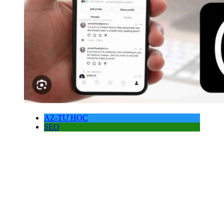
AZ-TỰ HỌC
SEO