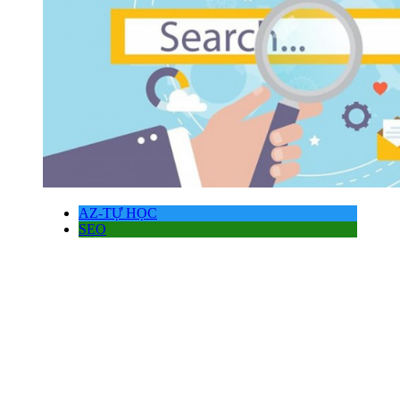
AZ-TỰ HỌC
SEO