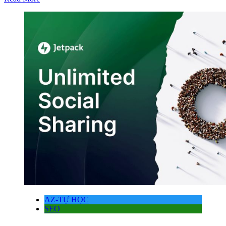
AZ-TỰ HỌC
SEO