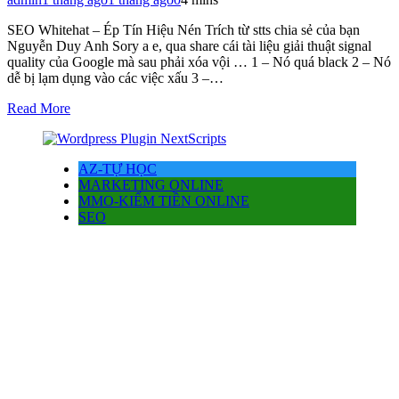
SEO Whitehat – Ép Tín Hiệu Nén Trích từ stts chia sẻ của bạn
Nguyễn Duy Anh Sory a e, qua share cái tài liệu giải thuật signal
quality của Google mà sau phải xóa vội … 1 – Nó quá black 2 – Nó
dễ bị lạm dụng vào các việc xấu 3 –…
Read More
AZ-TỰ HỌC
MARKETING ONLINE
MMO-KIẾM TIỀN ONLINE
SEO