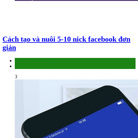
Cách tạo và nuôi 5-10 nick facebook đơn
giản
Facebook Marketing
Làm thế nào
3