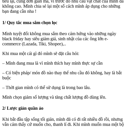
tiêu lại, cũng đơn giản mà, vì trước đó nhu cầu vật chất của mình đã
không cao. Mình chia sẻ lại một số cách mình áp dụng cho những
bạn đang cần nha !
1/ Quy tắc mua sắm chọn lọc
Mình tuyệt đối không mua sắm theo cảm hứng vào những ngày
black friday hay siêu giảm giá, sinh nhật của các ông lớn e-
commerce (Lazada, Tiki, Shopee),..
Khi mua một cái gì đó mình sẽ đặt câu hỏi:
– Mình đang mua là vì mình thích hay mình thực sự cần
– Có biện pháp/ món đồ nào thay thế nhu cầu đó không, hay là bắt
buộc
– Thời gian mình có thể sử dụng là trong bao lâu.
Mình chọn giảm số lượng và tăng chất lượng đồ dùng lên.
2/ Lược giản quần áo
Khi bắt đầu tập sống tối giản, mình đã có đi rất nhiều đồ rồi, nhưng
vẫn cảm thấy cứ muốn cho, thanh lí đi. Khi mình muốn mua một bộ