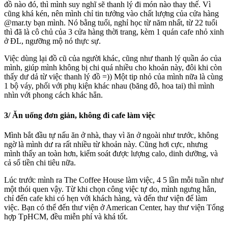
đồ nào đó, thì mình suy nghĩ sẽ thanh lý đi món nào thay thế. Vì
cũng khá kén, nên mình chỉ tin tưởng vào chất lượng của cửa hàng
@mar.ty bạn mình. Nó bằng tuổi, nghỉ học từ năm nhất, từ 22 tuổi
thì đã là cô chủ của 3 cửa hàng thời trang, kèm 1 quán cafe nhỏ xinh
ở ĐL, ngưỡng mộ nó thực sự.
Việc dùng lại đồ cũ của người khác, cũng như thanh lý quần áo của
mình, giúp mình không bị chi quá nhiều cho khoản này, đôi khi còn
thấy dư dả từ việc thanh lý đồ =)) Một tip nhỏ của mình nữa là cùng
1 bộ váy, phối với phụ kiện khác nhau (băng đô, hoa tai) thì mình
nhìn với phong cách khác hẳn.
3/ Ăn uống đơn giản, không đi cafe làm việc
Mình bắt đầu tự nấu ăn ở nhà, thay vì ăn ở ngoài như trước, không
ngờ là mình dư ra rất nhiều từ khoản này. Cũng hơi cực, nhưng
mình thấy an toàn hơn, kiểm soát được lượng calo, dinh dưỡng, và
cả số tiền chi tiêu nữa.
Lúc trước mình ra The Coffee House làm việc, 4 5 lần mỗi tuần như
một thói quen vậy. Từ khi chọn công việc tự do, mình ngưng hẳn,
chỉ đến cafe khi có hẹn với khách hàng, và đến thư viện để làm
việc. Bạn có thể đến thư viện ở American Center, hay thư viện Tổng
hợp TpHCM, đều miễn phí và khá tốt.