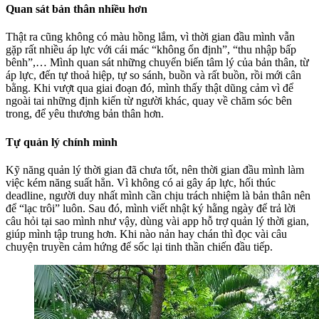
Quan sát bản thân nhiều hơn
Thật ra cũng không có màu hồng lắm, vì thời gian đầu mình vẫn
gặp rất nhiều áp lực với cái mác “không ổn định”, “thu nhập bấp
bênh”,… Mình quan sát những chuyển biến tâm lý của bản thân, từ
áp lực, đến tự thoả hiệp, tự so sánh, buồn và rất buồn, rồi mới cân
bằng. Khi vượt qua giai đoạn đó, mình thấy thật dũng cảm vì để
ngoài tai những định kiến từ người khác, quay về chăm sóc bên
trong, để yêu thương bản thân hơn.
Tự quản lý chính mình
Kỹ năng quản lý thời gian đã chưa tốt, nên thời gian đầu mình làm
việc kém năng suất hẳn. Vì không có ai gây áp lực, hối thúc
deadline, người duy nhất mình cần chịu trách nhiệm là bản thân nên
để “lạc trôi” luôn. Sau đó, mình viết nhật ký hằng ngày để trả lời
câu hỏi tại sao mình như vậy, dùng vài app hỗ trợ quản lý thời gian,
giúp mình tập trung hơn. Khi nào nản hay chán thì đọc vài câu
chuyện truyền cảm hứng để sốc lại tinh thần chiến đầu tiếp.