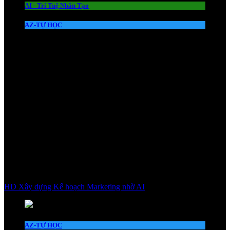
AI - Trí Tuệ Nhân Tạo
AZ-TỰ HỌC
HD Xây dựng Kế hoạch Marketing nhờ AI
AZ-TỰ HỌC