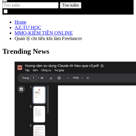
Tìm
kiếm
cho:
Home
AZ-TỰ HỌC
MMO-KIẾM TIỀN ONLINE
Quản lý chi tiêu khi làm Freelancer
Trending News