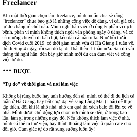
Freelancer
Khi một thời gian chọn làm freelance, mình muốn chia sẻ rằng
“freelancer” chưa bao giờ là những công việc dễ dàng, vì cái giá của
tự do chẳng rẻ chút nào. Mình nghỉ hẳn việc ở công ty phần vì dịch
bệnh, phần vì mình không thích ngồi văn phòng ngày 8 tiếng, và có
cả những chuyến đi bất chợt, kéo dài cả tuần nữa. Như hồi trước
dịch Covid cuối 2019, có thời gian mình vừa đi Hà Giang 1 tuần về,
thì đi Sing 4 ngày, rồi sau đó lại đi Thái thêm 1 tuần nữa. Sau đó vài
tháng thì nghỉ hẳn, đến bây giờ mình mới đủ can đảm viết về công
việc tự do.
*** ĐƯỢC
“Tự do” về thời gian và nơi làm việc
Không bị ràng buộc hay ảnh hưởng đến ai, mình có thể đi du lịch cả
tuần ở Hà Giang, hay bất chợt đặt vé sang Làng Mai (Thái) để thực
tập thiền, đôi khi là nhớ nhà, nhớ em quá thì xách balo tối lên xe về
nhà. Mình được chủ động lựa chọn nơi mình sẽ đến, ở trong bao
lâu, làm gì trong những ngày đó. Nếu không thích làm việc ở nhà,
mình có thể ra thư viện, hay thỉnh thoảng làm việc ở quán cafe cho
đổi gió. Cảm giác tự do rất sung sướng luôn ấy!