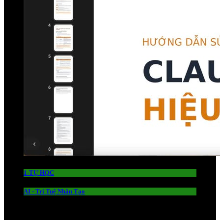
1-TỰ HỌC
AI - Trí Tuệ Nhân Tạo