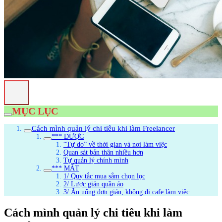
MỤC LỤC
Cách mình quản lý chi tiêu khi làm Freelancer
*** ĐƯỢC
“Tự do” về thời gian và nơi làm việc
Quan sát bản thân nhiều hơn
Tự quản lý chính mình
*** MẤT
1/ Quy tắc mua sắm chọn lọc
2/ Lược giản quần áo
3/ Ăn uống đơn giản, không đi cafe làm việc
Cách mình quản lý chi tiêu khi làm