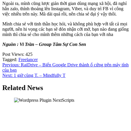
Ngoài ra, mình cũng lược giản thời gian dùng mạng xã hội, đã nghỉ
hẳn zalo, thỉnh thoảng lên Instagram, Viber, và duy trì FB vì công
việc nhiều trên này. Mà dài quá rồi, nên chia sẻ đại ý vậy thôi.
Mình chia sẻ với tinh thần học hỏi, và không phù hợp với tất cả mọi
người, nên hi vọng các bạn sẽ đón nhận cởi mở, bạn nào đang giống
mình thì chia sẻ cho mình thêm những cách của bạn với nha
Nguồn : Vi Trần – Group Tâm Sự Con Sen
Post Views:
425
Tagged:
Freelancer
Điều
Previous:
RaiDrive – Biến Google Drive thành ổ cứng trên máy tính
của bạn
hướng
Next:
1 giờ cùng T. – Mindfully T
bài
Related News
viết