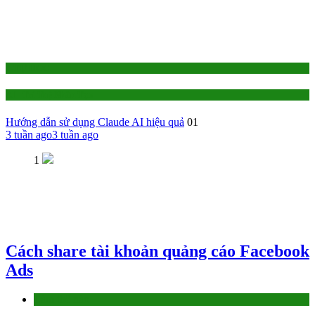
1-TỰ HỌC
AI - Trí Tuệ Nhân Tạo
Hướng dẫn sử dụng Claude AI hiệu quả
01
3 tuần ago
3 tuần ago
1
Cách share tài khoản quảng cáo Facebook
Ads
Làm thế nào