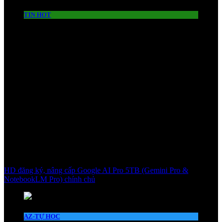
TIN HOT
HD đăng ký, nâng cấp Google AI Pro 5TB (Gemini Pro &
NotebookLM Pro) chính chủ
AZ-TỰ HỌC