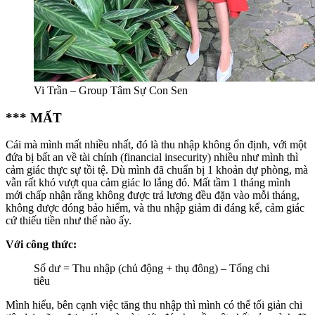
Vi Trần – Group Tâm Sự Con Sen
*** MẤT
Cái mà mình mất nhiều nhất, đó là thu nhập không ổn định, với một
đứa bị bất an về tài chính (financial insecurity) nhiều như mình thì
cảm giác thực sự tồi tệ. Dù mình đã chuẩn bị 1 khoản dự phòng, mà
vẫn rất khó vượt qua cảm giác lo lắng đó. Mất tầm 1 tháng mình
mới chấp nhận rằng không được trả lương đều đặn vào mỗi tháng,
không được đóng bảo hiểm, và thu nhập giảm đi đáng kể, cảm giác
cứ thiếu tiền như thế nào ấy.
Với công thức:
Số dư = Thu nhập (chủ động + thụ đông) – Tổng chi
tiêu
Mình hiểu, bên cạnh việc tăng thu nhập thì mình có thể tối giản chi