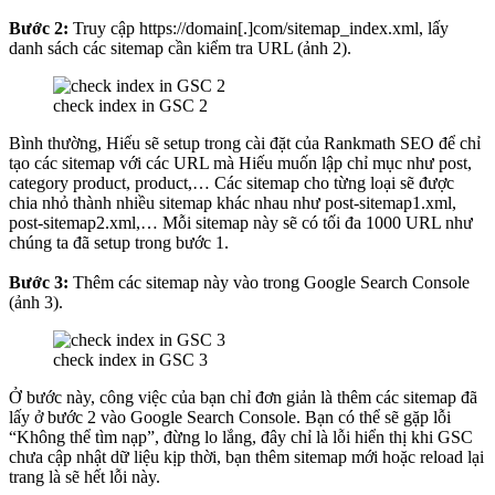
Bước 2:
Truy cập https://domain[.]com/sitemap_index.xml, lấy
danh sách các sitemap cần kiểm tra URL (ảnh 2).
check index in GSC 2
Bình thường, Hiếu sẽ setup trong cài đặt của Rankmath SEO để chỉ
tạo các sitemap với các URL mà Hiếu muốn lập chỉ mục như post,
category product, product,… Các sitemap cho từng loại sẽ được
chia nhỏ thành nhiều sitemap khác nhau như post-sitemap1.xml,
post-sitemap2.xml,… Mỗi sitemap này sẽ có tối đa 1000 URL như
chúng ta đã setup trong bước 1.
Bước 3:
Thêm các sitemap này vào trong Google Search Console
(ảnh 3).
check index in GSC 3
Ở bước này, công việc của bạn chỉ đơn giản là thêm các sitemap đã
lấy ở bước 2 vào Google Search Console. Bạn có thể sẽ gặp lỗi
“Không thể tìm nạp”, đừng lo lắng, đây chỉ là lỗi hiển thị khi GSC
chưa cập nhật dữ liệu kịp thời, bạn thêm sitemap mới hoặc reload lại
trang là sẽ hết lỗi này.