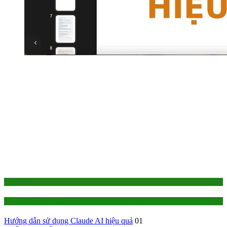
1-TỰ HỌC
AI - Trí Tuệ Nhân Tạo
Hướng dẫn sử dụng Claude AI hiệu quả
01