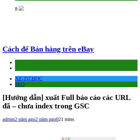
8
Cách để Bán hàng trên eBay
Affiliate
Làm thế nào
AZ-TỰ HỌC
SEO
[Hướng dẫn] xuất Full báo cáo các URL
đã – chưa index trong GSC
admin
2 năm ago
2 năm ago
0
21 mins