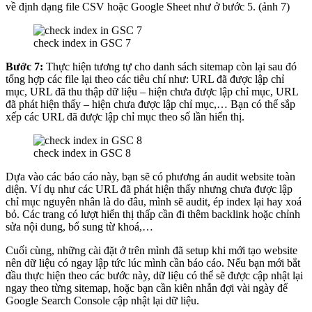
về định dạng file CSV hoặc Google Sheet như ở bước 5. (ảnh 7)
check index in GSC 7
Bước 7:
Thực hiện tương tự cho danh sách sitemap còn lại sau đó
tổng hợp các file lại theo các tiêu chí như: URL đã được lập chỉ
mục, URL đã thu thập dữ liệu – hiện chưa được lập chỉ mục, URL
đã phát hiện thấy – hiện chưa được lập chỉ mục,… Bạn có thể sắp
xếp các URL đã được lập chỉ mục theo số lần hiển thị.
check index in GSC 8
Dựa vào các báo cáo này, bạn sẽ có phương án audit website toàn
diện. Ví dụ như các URL đã phát hiện thấy nhưng chưa được lập
chỉ mục nguyên nhân là do đâu, mình sẽ audit, ép index lại hay xoá
bỏ. Các trang có lượt hiển thị thấp cần đi thêm backlink hoặc chỉnh
sửa nội dung, bổ sung từ khoá,…
Cuối cùng, những cài đặt ở trên mình đã setup khi mới tạo website
nên dữ liệu có ngay lập tức lúc mình cần báo cáo. Nếu bạn mới bắt
đầu thực hiện theo các bước này, dữ liệu có thể sẽ được cập nhật lại
ngay theo từng sitemap, hoặc bạn cần kiên nhẫn đợi vài ngày để
Google Search Console cập nhật lại dữ liệu.