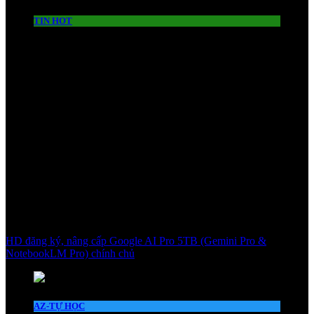
TIN HOT
HD đăng ký, nâng cấp Google AI Pro 5TB (Gemini Pro &
NotebookLM Pro) chính chủ
AZ-TỰ HỌC