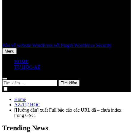
Bảo vệ website WordPress với Plugin Wordfence Security
Menu
HOME
TỰ HỌC-AZ
Tìm
kiếm
cho:
Home
AZ-TỰ HỌC
[Hướng dẫn] xuất Full báo cáo các URL đã – chưa index
trong GSC
Trending News