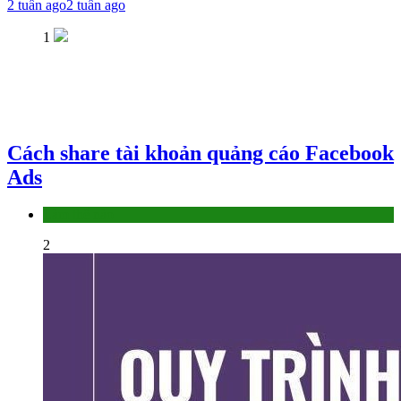
2 tuần ago
2 tuần ago
1
Cách share tài khoản quảng cáo Facebook
Ads
Làm thế nào
2