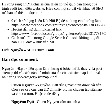
Hi vọng rằng những chia sẻ của Hiếu có thể giúp bạn trong quá
trình audit toàn diện website. Hiếu còn một số bài viết khác về SEO
mà bạn có thể tìm đọc như:
9 cách sử dụng Liên Kết Nội Bộ để ranking em thường làm:
https://www.facebook.com/groups/nghienseo/posts/13030684
Hướng dẫn sử dụng External link:
https://www.facebook.com/groups/nghienseo/posts/13177317
Cách xuất File trong Google Search Console không bị giới
hạn 1000 data – link trên bài
Hiếu Nguyễn – SEO Chữa Lành
Bạn đọc comment:
Nguyễnn Đạtt
k liên quan lắm nhưng ở bước thứ 2, thay vì là post-
sitemap thì có cách nào để mình sửa tên của cái site map k nhỉ. vd
như trang seo-category-sitemap k nhỉ
Chien Nguyen
-Nguyễnn Đạtt dùng mặc định được cái tiện.
Còn yêu cầu của bạn thử tìm mấy plugin chuyên tạo sitemap
và cho custom. Hoặc code riêng
Nguyễnn Đạtt
–Chien Nguyen cảm ơn anh ạ