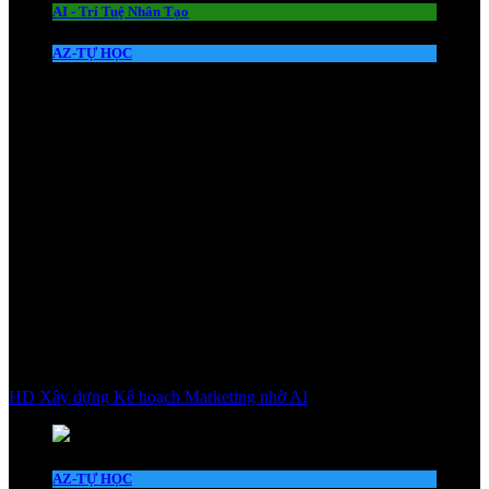
AI - Trí Tuệ Nhân Tạo
AZ-TỰ HỌC
HD Xây dựng Kế hoạch Marketing nhờ AI
AZ-TỰ HỌC