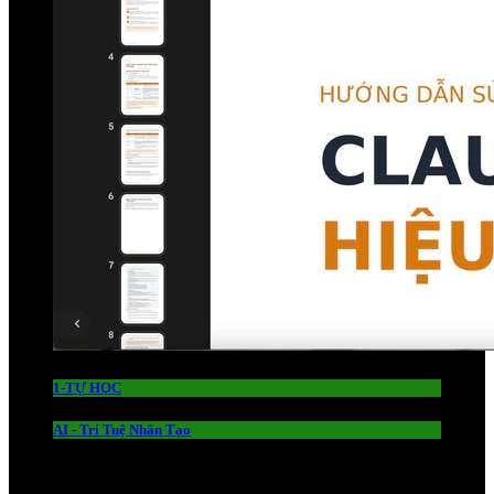
1-TỰ HỌC
AI - Trí Tuệ Nhân Tạo