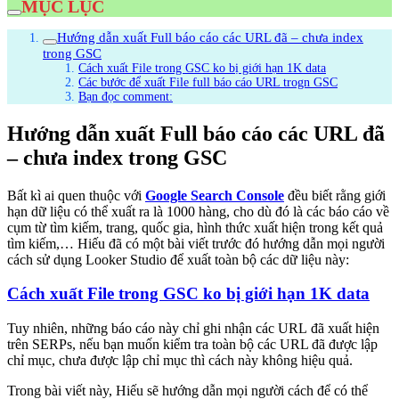
MỤC LỤC
Hướng dẫn xuất Full báo cáo các URL đã – chưa index
trong GSC
Cách xuất File trong GSC ko bị giới hạn 1K data
Các bước để xuất File full báo cáo URL trogn GSC
Bạn đọc comment:
Hướng dẫn xuất Full báo cáo các URL đã
– chưa index trong GSC
Bất kì ai quen thuộc với
Google Search Console
đều biết rằng giới
hạn dữ liệu có thể xuất ra là 1000 hàng, cho dù đó là các báo cáo về
cụm từ tìm kiếm, trang, quốc gia, hình thức xuất hiện trong kết quả
tìm kiếm,… Hiếu đã có một bài viết trước đó hướng dẫn mọi người
cách sử dụng Looker Studio để xuất toàn bộ các dữ liệu này:
Cách xuất File trong GSC ko bị giới hạn 1K data
Tuy nhiên, những báo cáo này chỉ ghi nhận các URL đã xuất hiện
trên SERPs, nếu bạn muốn kiểm tra toàn bộ các URL đã được lập
chỉ mục, chưa được lập chỉ mục thì cách này không hiệu quả.
Trong bài viết này, Hiếu sẽ hướng dẫn mọi người cách để có thể