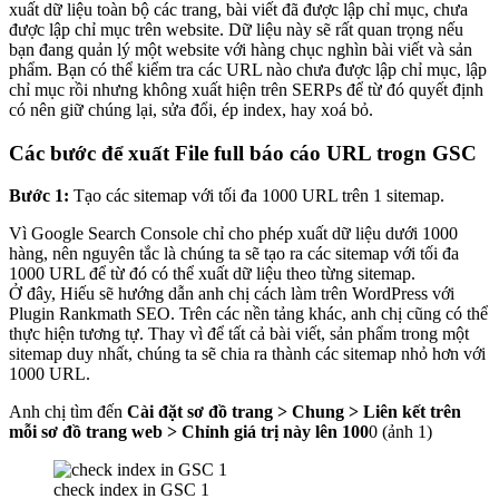
xuất dữ liệu toàn bộ các trang, bài viết đã được lập chỉ mục, chưa
được lập chỉ mục trên website. Dữ liệu này sẽ rất quan trọng nếu
bạn đang quản lý một website với hàng chục nghìn bài viết và sản
phẩm. Bạn có thể kiểm tra các URL nào chưa được lập chỉ mục, lập
chỉ mục rồi nhưng không xuất hiện trên SERPs để từ đó quyết định
có nên giữ chúng lại, sửa đổi, ép index, hay xoá bỏ.
Các bước để xuất File full báo cáo URL trogn GSC
Bước 1:
Tạo các sitemap với tối đa 1000 URL trên 1 sitemap.
Vì Google Search Console chỉ cho phép xuất dữ liệu dưới 1000
hàng, nên nguyên tắc là chúng ta sẽ tạo ra các sitemap với tối đa
1000 URL để từ đó có thể xuất dữ liệu theo từng sitemap.
Ở đây, Hiếu sẽ hướng dẫn anh chị cách làm trên WordPress với
Plugin Rankmath SEO. Trên các nền tảng khác, anh chị cũng có thể
thực hiện tương tự. Thay vì để tất cả bài viết, sản phẩm trong một
sitemap duy nhất, chúng ta sẽ chia ra thành các sitemap nhỏ hơn với
1000 URL.
Anh chị tìm đến
Cài đặt sơ đồ trang > Chung > Liên kết trên
mỗi sơ đồ trang web > Chỉnh giá trị này lên 100
0 (ảnh 1)
check index in GSC 1