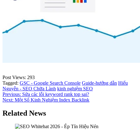
Post Views:
293
Tagged:
GSC - Google Search Console
Guide-hướng dẫn
Hiếu
Nguyễn - SEO Chữa Lành
kinh nghiệm SEO
Điều
Previous:
Sửa các lỗi keyword rank top sai?
Next:
Một Số Kinh Nghiệm Index Backlink
hướng
bài
Related News
viết