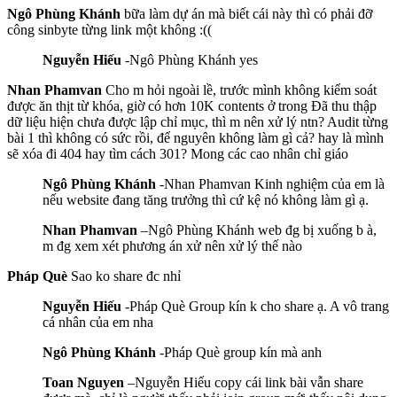
Ngô Phùng Khánh
bữa làm dự án mà biết cái này thì có phải đỡ
công sinbyte từng link một không :((
Nguyễn Hiếu
-Ngô Phùng Khánh yes
Nhan Phamvan
Cho m hỏi ngoài lề, trước mình không kiểm soát
được ăn thịt từ khóa, giờ có hơn 10K contents ở trong Đã thu thập
dữ liệu hiện chưa được lập chỉ mục, thì m nên xử lý ntn? Audit từng
bài 1 thì không có sức rồi, để nguyên không làm gì cả? hay là mình
sẽ xóa đi 404 hay tìm cách 301? Mong các cao nhân chỉ giáo
Ngô Phùng Khánh
-Nhan Phamvan Kinh nghiệm của em là
nếu website đang tăng trưởng thì cứ kệ nó không làm gì ạ.
Nhan Phamvan
–Ngô Phùng Khánh web đg bị xuống b à,
m đg xem xét phương án xử nên xử lý thế nào
Pháp Què
Sao ko share đc nhỉ
Nguyễn Hiếu
-Pháp Què Group kín k cho share ạ. A vô trang
cá nhân của em nha
Ngô Phùng Khánh
-Pháp Què group kín mà anh
Toan Nguyen
–Nguyễn Hiếu copy cái link bài vẫn share