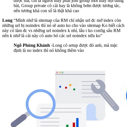
được mà, chỉ là người thấy phải join group mới thấy nội dung
bài, Group private có cái hay là không bơm được tương tác,
nên tương khá con số là thật khá cao
Long
“Mình nhớ là sitemap của RM chỉ nhận url đc mở index còn
những url bị noindex thì nó sẽ auto ko cho vào sitemap Ko biết cách
này có làm đc vs những url noindex k nhỉ, lâu r ko config sâu RM
nên k nhớ là cái này có auto bỏ các url noindex nữa ko”
Ngô Phùng Khánh
-Long có setup được đó anh, mà mặc
định là no index thì nó không thêm vào