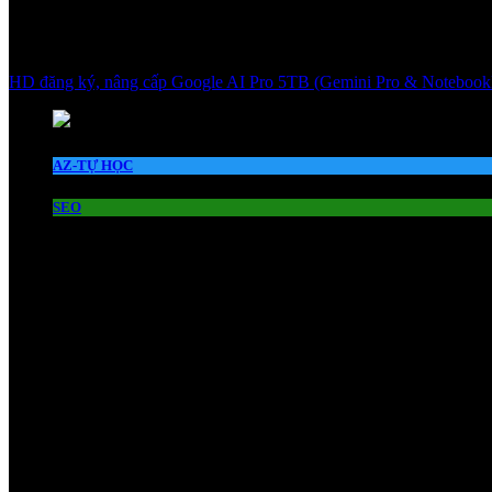
HD đăng ký, nâng cấp Google AI Pro 5TB (Gemini Pro & Notebook
AZ-TỰ HỌC
SEO