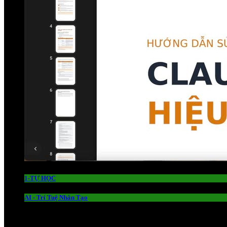
1-TỰ HỌC
AI - Trí Tuệ Nhân Tạo