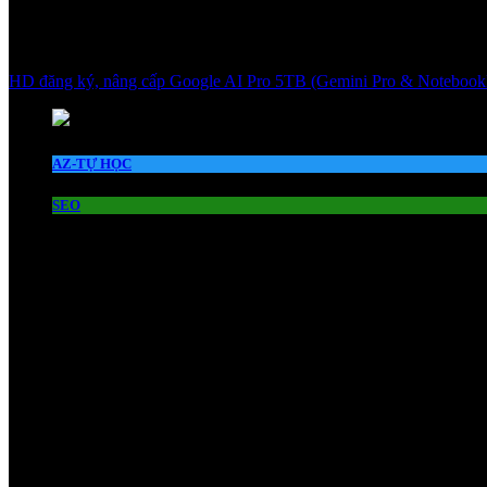
HD đăng ký, nâng cấp Google AI Pro 5TB (Gemini Pro & Notebook
AZ-TỰ HỌC
SEO