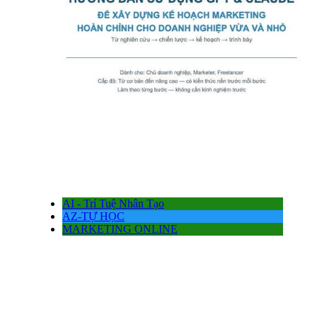
AI - Trí Tuệ Nhân Tạo
AZ-TỰ HỌC
MARKETING ONLINE