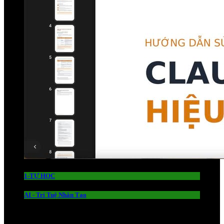
1-TỰ HỌC
AI - Trí Tuệ Nhân Tạo