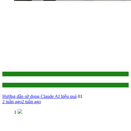
1-TỰ HỌC
AI - Trí Tuệ Nhân Tạo
Hướng dẫn sử dụng Claude AI hiệu quả
01
2 tuần ago
2 tuần ago
1