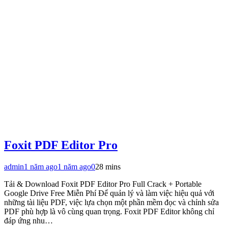
Foxit PDF Editor Pro
admin
1 năm ago
1 năm ago
0
28 mins
Tải & Download Foxit PDF Editor Pro Full Crack + Portable
Google Drive Free Miễn Phí Để quản lý và làm việc hiệu quả với
những tài liệu PDF, việc lựa chọn một phần mềm đọc và chỉnh sửa
PDF phù hợp là vô cùng quan trọng. Foxit PDF Editor không chỉ
đáp ứng nhu…