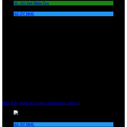
AI - Trí Tuệ Nhân Tạo
AZ-TỰ HỌC
HD Xây dựng Kế hoạch Marketing nhờ AI
AZ-TỰ HỌC