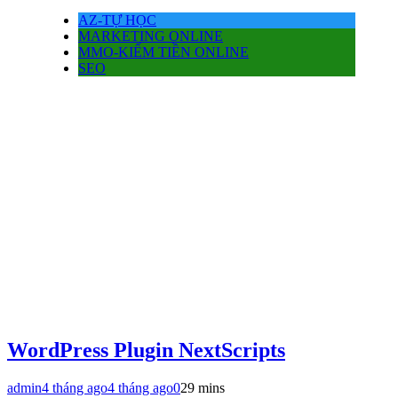
AZ-TỰ HỌC
MARKETING ONLINE
MMO-KIẾM TIỀN ONLINE
SEO
WordPress Plugin NextScripts
admin
4 tháng ago
4 tháng ago
0
29 mins