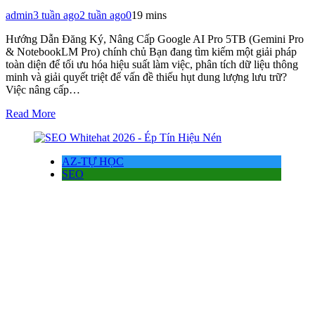
admin
3 tuần ago
2 tuần ago
0
19 mins
Hướng Dẫn Đăng Ký, Nâng Cấp Google AI Pro 5TB (Gemini Pro
& NotebookLM Pro) chính chủ Bạn đang tìm kiếm một giải pháp
toàn diện để tối ưu hóa hiệu suất làm việc, phân tích dữ liệu thông
minh và giải quyết triệt để vấn đề thiếu hụt dung lượng lưu trữ?
Việc nâng cấp…
Read More
AZ-TỰ HỌC
SEO