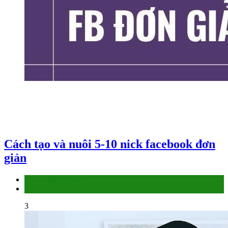
Cách tạo và nuôi 5-10 nick facebook đơn
giản
Facebook Marketing
Làm thế nào
3