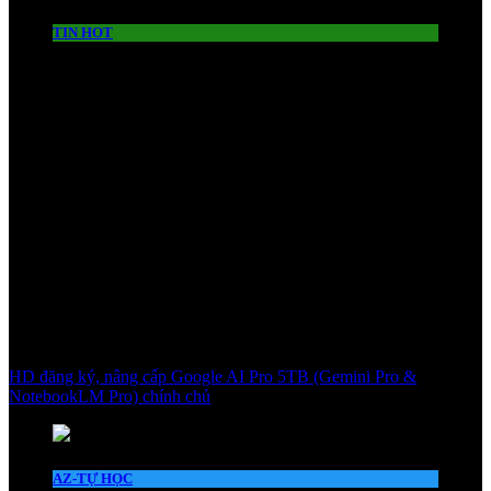
TIN HOT
HD đăng ký, nâng cấp Google AI Pro 5TB (Gemini Pro &
NotebookLM Pro) chính chủ
AZ-TỰ HỌC