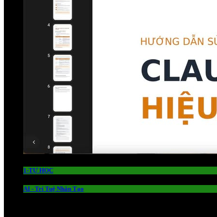
1-TỰ HỌC
AI - Trí Tuệ Nhân Tạo