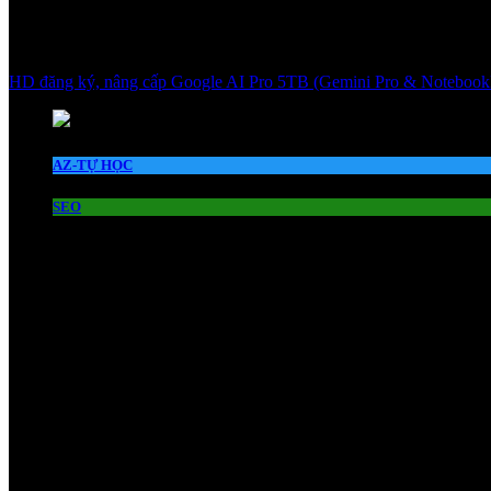
HD đăng ký, nâng cấp Google AI Pro 5TB (Gemini Pro & Notebook
AZ-TỰ HỌC
SEO