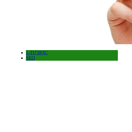
1-TỰ HỌC
SEO