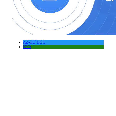
AZ-TỰ HỌC
SEO