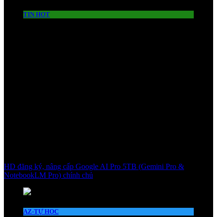
TIN HOT
HD đăng ký, nâng cấp Google AI Pro 5TB (Gemini Pro &
NotebookLM Pro) chính chủ
AZ-TỰ HỌC