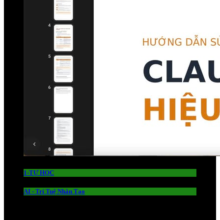
1-TỰ HỌC
AI - Trí Tuệ Nhân Tạo