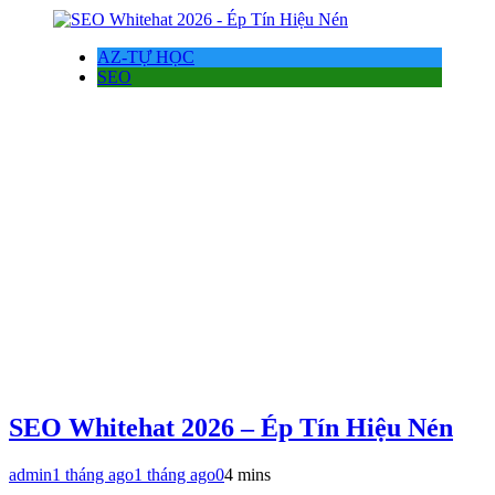
AZ-TỰ HỌC
SEO
SEO Whitehat 2026 – Ép Tín Hiệu Nén
admin
1 tháng ago
1 tháng ago
0
4 mins