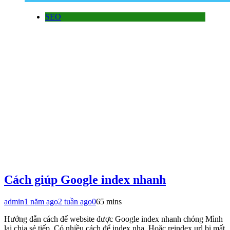
SEO
Cách giúp Google index nhanh
admin
1 năm ago
2 tuần ago
0
65 mins
Hướng dẫn cách để website được Google index nhanh chóng Mình
lại chia sẻ tiếp. Có nhiều cách để index nha. Hoặc reindex url bị mất