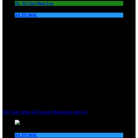
AI - Trí Tuệ Nhân Tạo
AZ-TỰ HỌC
HD Xây dựng Kế hoạch Marketing nhờ AI
AZ-TỰ HỌC