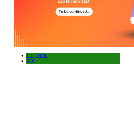
1-TỰ HỌC
SEO