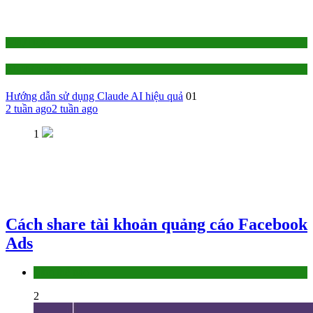
1-TỰ HỌC
AI - Trí Tuệ Nhân Tạo
Hướng dẫn sử dụng Claude AI hiệu quả
01
2 tuần ago
2 tuần ago
1
Cách share tài khoản quảng cáo Facebook
Ads
Làm thế nào
2