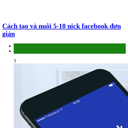
Cách tạo và nuôi 5-10 nick facebook đơn
giản
Facebook Marketing
Làm thế nào
3