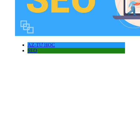
AZ-TỰ HỌC
SEO