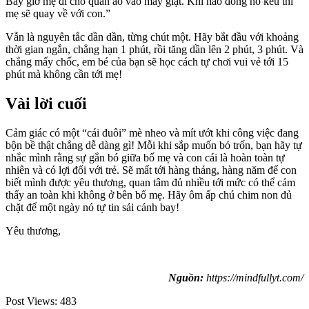
Bây giờ mẹ đi cho quần áo vào máy giặt. Khi nào đồng hồ kêu thì
mẹ sẽ quay về với con.”
Vẫn là nguyên tắc dần dần, từng chút một. Hãy bắt đầu với khoảng
thời gian ngắn, chẳng hạn 1 phút, rồi tăng dần lên 2 phút, 3 phút. Và
chẳng mấy chốc, em bé của bạn sẽ học cách tự chơi vui vẻ tới 15
phút mà không cần tới mẹ!
Vài lời cuối
Cảm giác có một “cái đuôi” mè nheo và mít ướt khi công việc đang
bộn bề thật chẳng dễ dàng gì! Mỗi khi sắp muốn bỏ trốn, bạn hãy tự
nhắc mình rằng sự gắn bó giữa bố mẹ và con cái là hoàn toàn tự
nhiên và có lợi đối với trẻ. Sẽ mất tới hàng tháng, hàng năm để con
biết mình được yêu thương, quan tâm đủ nhiều tới mức có thể cảm
thấy an toàn khi không ở bên bố mẹ. Hãy ôm ấp chú chim non đủ
chặt để một ngày nó tự tin sải cánh bay!
Yêu thương,
Nguồn:
https://mindfullyt.com/
Post Views:
483