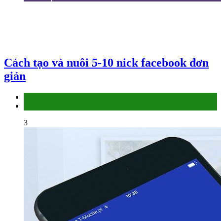
Cách tạo và nuôi 5-10 nick facebook đơn
giản
Facebook Marketing
Làm thế nào
3