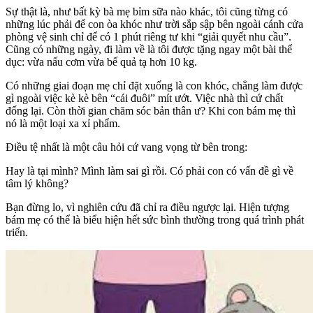
Sự thật là, như bất kỳ bà mẹ bỉm sữa nào khác, tôi cũng từng có
những lúc phải để con òa khóc như trời sắp sập bên ngoài cánh cửa
phòng vệ sinh chỉ để có 1 phút riêng tư khi “giải quyết nhu cầu”.
Cũng có những ngày, đi làm về là tôi được tặng ngay một bài thể
dục: vừa nấu cơm vừa bế quả tạ hơn 10 kg.
Có những giai đoạn mẹ chỉ đặt xuống là con khóc, chẳng làm được
gì ngoài việc kè kè bên “cái đuôi” mít ướt. Việc nhà thì cứ chất
đống lại. Còn thời gian chăm sóc bản thân ư? Khi con bám mẹ thì
nó là một loại xa xỉ phẩm.
Điều tệ nhất là một câu hỏi cứ vang vọng từ bên trong:
Hay là tại mình? Mình làm sai gì rồi. Có phải con có vấn đề gì về
tâm lý không?
Bạn đừng lo, vì nghiên cứu đã chỉ ra điều ngược lại. Hiện tượng
bám mẹ có thể là biểu hiện hết sức bình thường trong quá trình phát
triển.