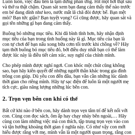
Luôn luôn, việc đầu tiên là tạm dừng phản ứng. Hít một hơi thật sâu
và thở ra thật chậm. Quan sát xem bạn đang cảm thấy thế nào trước
em bé đang dính như keo, nước mắt lã chã đòi được bế. Bạn mệt
mỏi? Bạn tức giận? Bạn tuyệt vọng? Gì cũng được, hãy quan sát và
gọi tên những gì bạn đang cảm thấy.
Buông bỏ những mục tiêu. Khi đã bình tĩnh hơn, hãy nhận định
mục tiêu của bạn trong tình huống này là gì. Mục tiêu của bạn là
con tự chơi để bạn nấu xong bữa cơm tối trước khi chồng về? Hãy
tạm thời buông bỏ mục tiêu đó, bởi điều duy nhất bạn có thể làm
được lúc này là điều tiết cảm xúc, suy nghĩ của chính mình.
Cho phép mình được nghỉ ngơi. Con khóc một chút cũng không
sao, bạn hãy kiên quyết để những người thân khác trong gia đình
trông con giúp. Dù yêu con đến đâu, bạn vẫn cần những lúc dành
thời gian cho riêng mình. Hãy tự sạc điện để luôn là một người mẹ
tích cực, giàu năng lượng những lúc bên con.
2. Trọn vẹn bên con khi có thể
Bất cứ khi nào ở bên con, hãy dành trọn vẹn tâm trí để kết nối với
con. Cùng con đọc sách, ôm ấp hay chạy nhảy bên ngoài,… Hãy
cùng con làm những việc mà con thích, tập trung trọn vẹn vào con
và tận hưởng khoảng thời gian ý nghĩa này. Có như vậy con mới
hiểu được rằng với mẹ, mình vẫn là một người quan trọng, rằng con