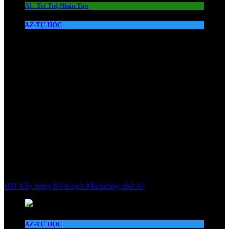
AI - Trí Tuệ Nhân Tạo
AZ-TỰ HỌC
HD Xây dựng Kế hoạch Marketing nhờ AI
AZ-TỰ HỌC