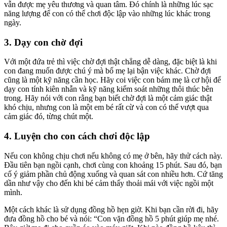
vẫn được mẹ yêu thương và quan tâm. Đó chính là những lúc sạc
năng lượng để con có thể chơi độc lập vào những lúc khác trong
ngày.
3. Dạy con chờ đợi
Với một đứa trẻ thì việc chờ đợi thật chẳng dễ dàng, đặc biệt là khi
con đang muốn được chú ý mà bố mẹ lại bận việc khác. Chờ đợi
cũng là một kỹ năng cần học. Hãy coi việc con bám mẹ là cơ hội để
dạy con tính kiên nhẫn và kỹ năng kiểm soát những thôi thúc bên
trong. Hãy nói với con rằng bạn biết chờ đợi là một cảm giác thật
khó chịu, nhưng con là một em bé rất cừ và con có thể vượt qua
cảm giác đó, từng chút một.
4. Luyện cho con cách chơi độc lập
Nếu con không chịu chơi nếu không có mẹ ở bên, hãy thử cách này.
Đầu tiên bạn ngồi cạnh, chơi cùng con khoảng 15 phút. Sau đó, bạn
cố ý giảm phần chủ động xuống và quan sát con nhiều hơn. Cứ tăng
dần như vậy cho đến khi bé cảm thấy thoải mái với việc ngồi một
mình.
Một cách khác là sử dụng đồng hồ hẹn giờ. Khi bạn cần rời đi, hãy
đưa đồng hồ cho bé và nói: “Con vặn đồng hồ 5 phút giúp mẹ nhé.