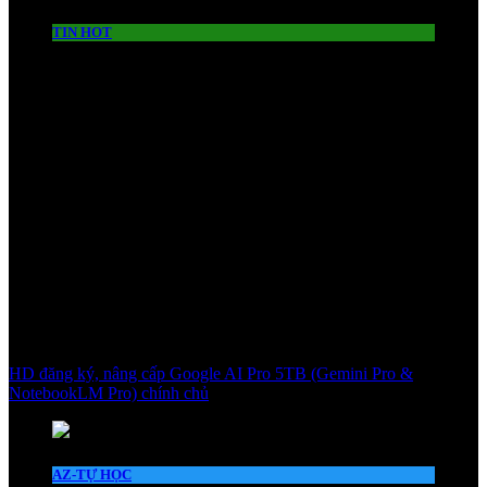
TIN HOT
HD đăng ký, nâng cấp Google AI Pro 5TB (Gemini Pro &
NotebookLM Pro) chính chủ
AZ-TỰ HỌC