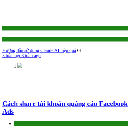
1-TỰ HỌC
AI - Trí Tuệ Nhân Tạo
Hướng dẫn sử dụng Claude AI hiệu quả
01
3 tuần ago
3 tuần ago
1
Cách share tài khoản quảng cáo Facebook
Ads
Làm thế nào