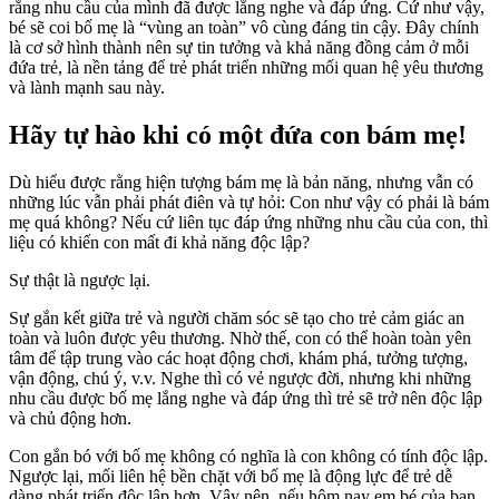
rằng nhu cầu của mình đã được lắng nghe và đáp ứng. Cứ như vậy,
bé sẽ coi bố mẹ là “vùng an toàn” vô cùng đáng tin cậy. Đây chính
là cơ sở hình thành nên sự tin tưởng và khả năng đồng cảm ở mỗi
đứa trẻ, là nền tảng để trẻ phát triển những mối quan hệ yêu thương
và lành mạnh sau này.
Hãy tự hào khi có một đứa con bám mẹ!
Dù hiểu được rằng hiện tượng bám mẹ là bản năng, nhưng vẫn có
những lúc vẫn phải phát điên và tự hỏi: Con như vậy có phải là bám
mẹ quá không? Nếu cứ liên tục đáp ứng những nhu cầu của con, thì
liệu có khiến con mất đi khả năng độc lập?
Sự thật là ngược lại.
Sự gắn kết giữa trẻ và người chăm sóc sẽ tạo cho trẻ cảm giác an
toàn và luôn được yêu thương. Nhờ thế, con có thể hoàn toàn yên
tâm để tập trung vào các hoạt động chơi, khám phá, tưởng tượng,
vận động, chú ý, v.v. Nghe thì có vẻ ngược đời, nhưng khi những
nhu cầu được bố mẹ lắng nghe và đáp ứng thì trẻ sẽ trở nên độc lập
và chủ động hơn.
Con gắn bó với bố mẹ không có nghĩa là con không có tính độc lập.
Ngược lại, mối liên hệ bền chặt với bố mẹ là động lực để trẻ dễ
dàng phát triển độc lập hơn. Vậy nên, nếu hôm nay em bé của bạn