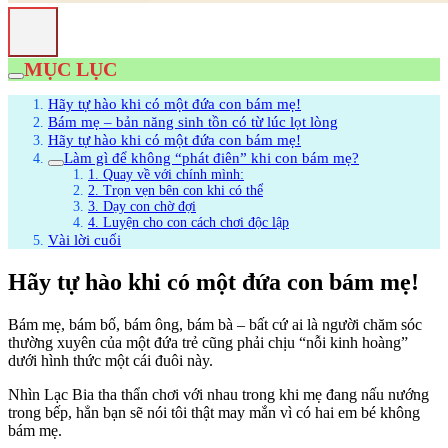
MỤC LỤC
Hãy tự hào khi có một đứa con bám mẹ!
Bám mẹ – bản năng sinh tồn có từ lúc lọt lòng
Hãy tự hào khi có một đứa con bám mẹ!
Làm gì để không “phát điên” khi con bám mẹ?
1. Quay về với chính mình:
2. Trọn vẹn bên con khi có thể
3. Dạy con chờ đợi
4. Luyện cho con cách chơi độc lập
Vài lời cuối
Hãy tự hào khi có một đứa con bám mẹ!
Bám mẹ, bám bố, bám ông, bám bà – bất cứ ai là người chăm sóc
thường xuyên của một đứa trẻ cũng phải chịu “nỗi kinh hoàng”
dưới hình thức một cái đuôi này.
Nhìn Lạc Bia tha thẩn chơi với nhau trong khi mẹ đang nấu nướng
trong bếp, hẳn bạn sẽ nói tôi thật may mắn vì có hai em bé không
bám mẹ.