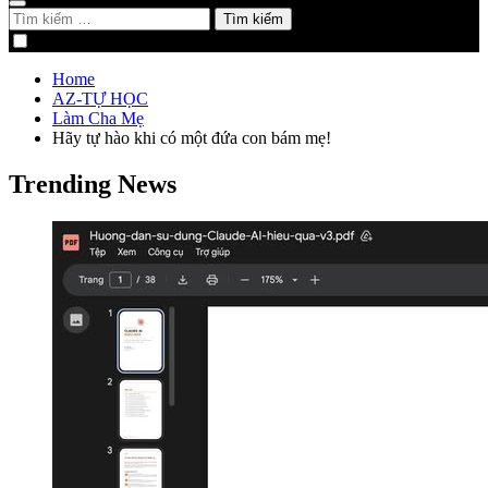
Tìm
kiếm
cho:
Home
AZ-TỰ HỌC
Làm Cha Mẹ
Hãy tự hào khi có một đứa con bám mẹ!
Trending News