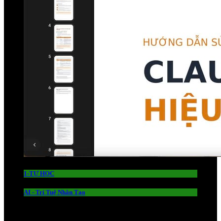
1-TỰ HỌC
AI - Trí Tuệ Nhân Tạo