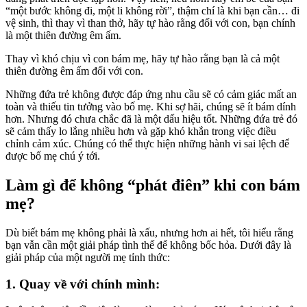
“một bước không đi, một li không rời”, thậm chí là khi bạn cần… đi
vệ sinh, thì thay vì than thở, hãy tự hào rằng đối với con, bạn chính
là một thiên đường êm ấm.
Thay vì khó chịu vì con bám mẹ, hãy tự hào rằng bạn là cả một
thiên đường êm ấm đối với con.
Những đứa trẻ không được đáp ứng nhu cầu sẽ có cảm giác mất an
toàn và thiếu tin tưởng vào bố mẹ. Khi sợ hãi, chúng sẽ ít bám dính
hơn. Nhưng đó chưa chắc đã là một dấu hiệu tốt. Những đứa trẻ đó
sẽ cảm thấy lo lắng nhiều hơn và gặp khó khắn trong việc điều
chỉnh cảm xúc. Chúng có thể thực hiện những hành vi sai lệch để
được bố mẹ chú ý tới.
Làm gì để không “phát điên” khi con bám
mẹ?
Dù biết bám mẹ không phải là xấu, nhưng hơn ai hết, tôi hiểu rằng
bạn vẫn cần một giải pháp tình thế để không bốc hỏa. Dưới đây là
giải pháp của một người mẹ tỉnh thức:
1. Quay về với chính mình: