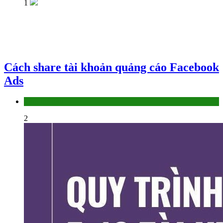
1
Cách share tài khoản quảng cáo Facebook
Ads
Làm thế nào
2