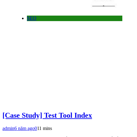
SEO
[Case Study] Test Tool Index
admin
6 năm ago
0
11 mins