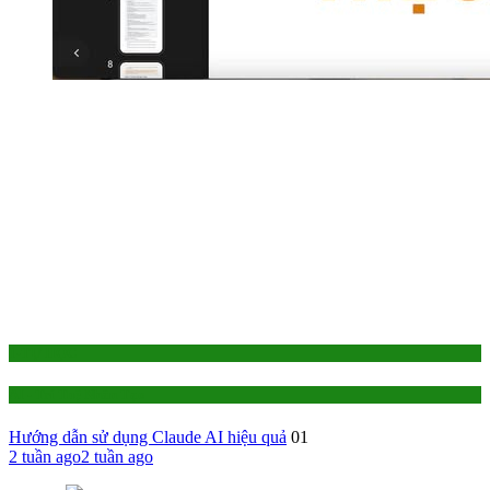
1-TỰ HỌC
AI - Trí Tuệ Nhân Tạo
Hướng dẫn sử dụng Claude AI hiệu quả
01
2 tuần ago
2 tuần ago