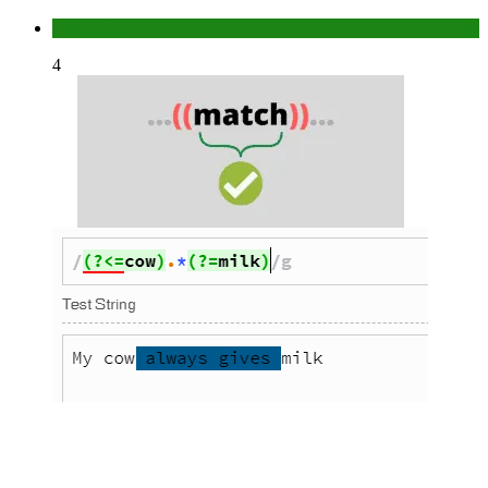
Làm thế nào
4