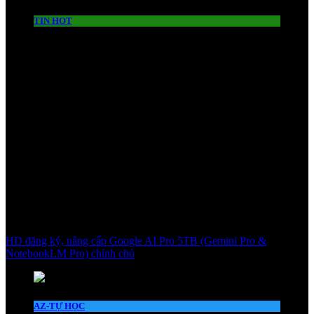
TIN HOT
HD đăng ký, nâng cấp Google AI Pro 5TB (Gemini Pro &
NotebookLM Pro) chính chủ
AZ-TỰ HỌC