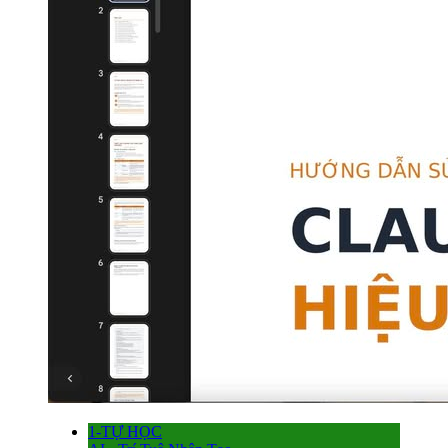
1-TỰ HỌC