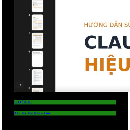
1-TỰ HỌC
AI - Trí Tuệ Nhân Tạo