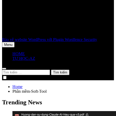
Bảo vệ website WordPress với Plugin Wordfence Security
Menu
HOME
TỰ HỌC-AZ
Tìm
kiếm
cho:
Home
Phần mềm-Soft-Tool
Trending News