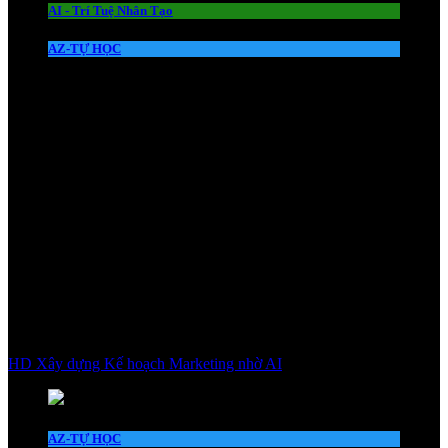
AI - Trí Tuệ Nhân Tạo
AZ-TỰ HỌC
HD Xây dựng Kế hoạch Marketing nhờ AI
AZ-TỰ HỌC