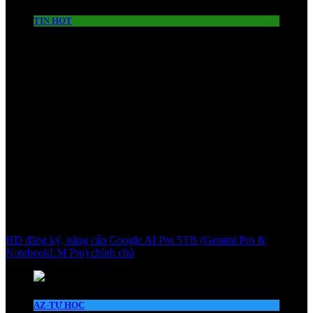
TIN HOT
HD đăng ký, nâng cấp Google AI Pro 5TB (Gemini Pro &
NotebookLM Pro) chính chủ
AZ-TỰ HỌC