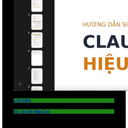
1-TỰ HỌC
AI - Trí Tuệ Nhân Tạo