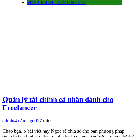
MMO-KIẾM TIỀN ONLINE
Quản lý tài chính cá nhân dành cho
Freelancer
admin
4 năm ago
0
27 mins
Chào bạn, ở bài viết này Ngọc sẽ chia sẻ cho bạn phương pháp
quản lý tài chính cá nhân dành cho freelancer (người làm việc tự do)