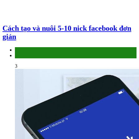
Cách tạo và nuôi 5-10 nick facebook đơn
giản
Facebook Marketing
Làm thế nào
3