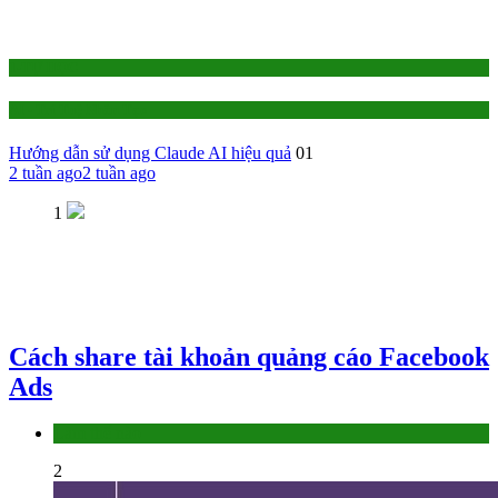
1-TỰ HỌC
AI - Trí Tuệ Nhân Tạo
Hướng dẫn sử dụng Claude AI hiệu quả
01
2 tuần ago
2 tuần ago
1
Cách share tài khoản quảng cáo Facebook
Ads
Làm thế nào
2