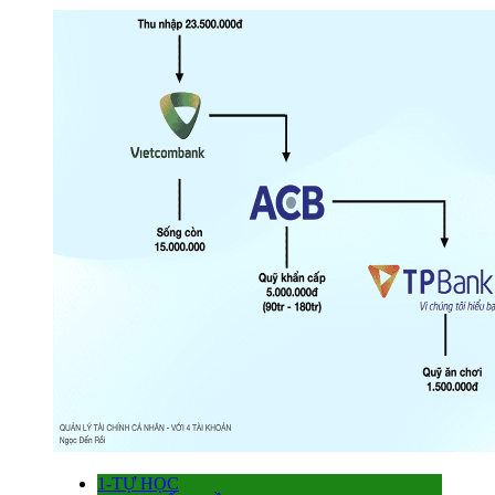
1-TỰ HỌC