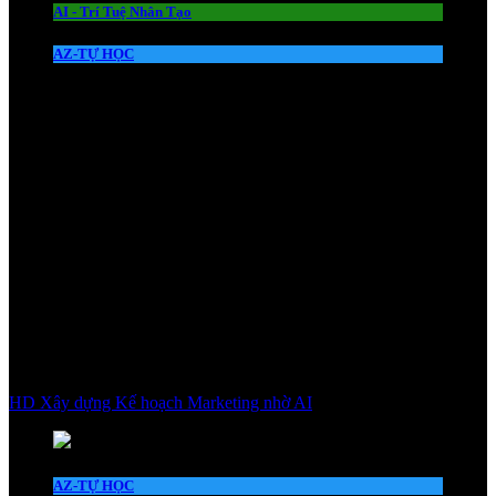
AI - Trí Tuệ Nhân Tạo
AZ-TỰ HỌC
HD Xây dựng Kế hoạch Marketing nhờ AI
AZ-TỰ HỌC