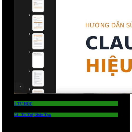
1-TỰ HỌC
AI - Trí Tuệ Nhân Tạo