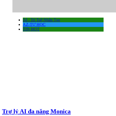
AI - Trí Tuệ Nhân Tạo
AZ-TỰ HỌC
TIN HOT
Trợ lý AI đa năng Monica