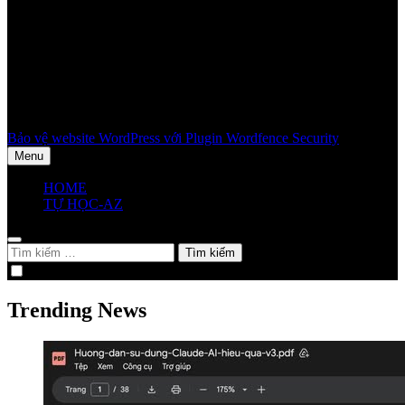
Bảo vệ website WordPress với Plugin Wordfence Security
Menu
HOME
TỰ HỌC-AZ
Tìm
kiếm
cho:
Trending News