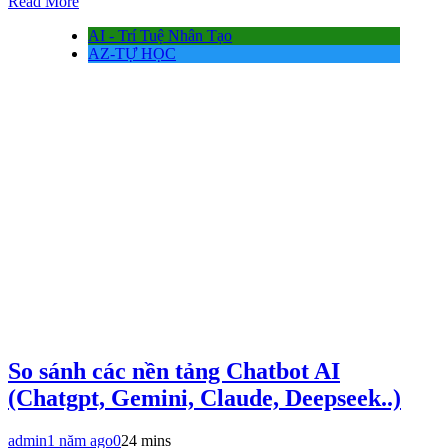
Read More
AI - Trí Tuệ Nhân Tạo
AZ-TỰ HỌC
So sánh các nền tảng Chatbot AI
(Chatgpt, Gemini, Claude, Deepseek..)
admin
1 năm ago
0
24 mins