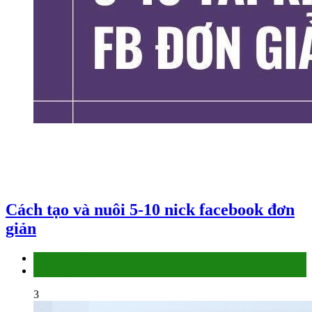
Cách tạo và nuôi 5-10 nick facebook đơn
giản
Facebook Marketing
Làm thế nào
3