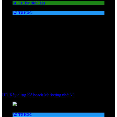
AI - Trí Tuệ Nhân Tạo
AZ-TỰ HỌC
HD Xây dựng Kế hoạch Marketing nhờ AI
AZ-TỰ HỌC