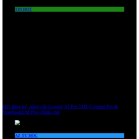
TIN HOT
HD đăng ký, nâng cấp Google AI Pro 5TB (Gemini Pro &
NotebookLM Pro) chính chủ
AZ-TỰ HỌC