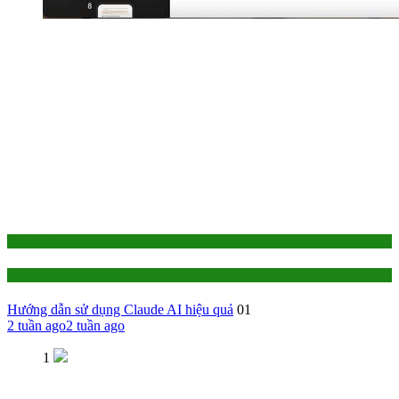
1-TỰ HỌC
AI - Trí Tuệ Nhân Tạo
Hướng dẫn sử dụng Claude AI hiệu quả
01
2 tuần ago
2 tuần ago
1