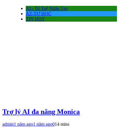
AI - Trí Tuệ Nhân Tạo
AZ-TỰ HỌC
TIN HOT
Trợ lý AI đa năng Monica
admin
1 năm ago
1 năm ago
0
14 mins