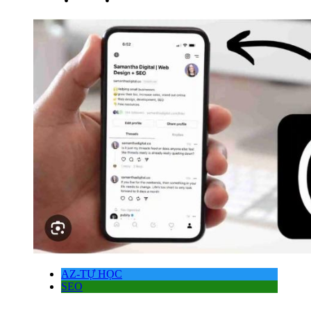
AZ-TỰ HỌC
SEO