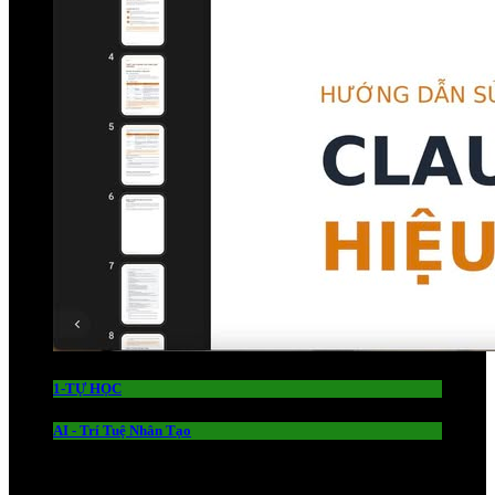
1-TỰ HỌC
AI - Trí Tuệ Nhân Tạo