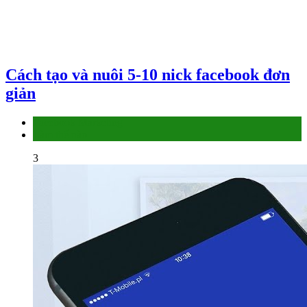
Cách tạo và nuôi 5-10 nick facebook đơn
giản
Facebook Marketing
Làm thế nào
3