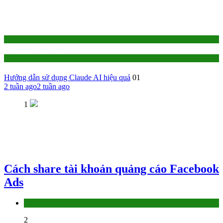
1-TỰ HỌC
AI - Trí Tuệ Nhân Tạo
Hướng dẫn sử dụng Claude AI hiệu quả
01
2 tuần ago
2 tuần ago
1
Cách share tài khoản quảng cáo Facebook
Ads
Làm thế nào
2