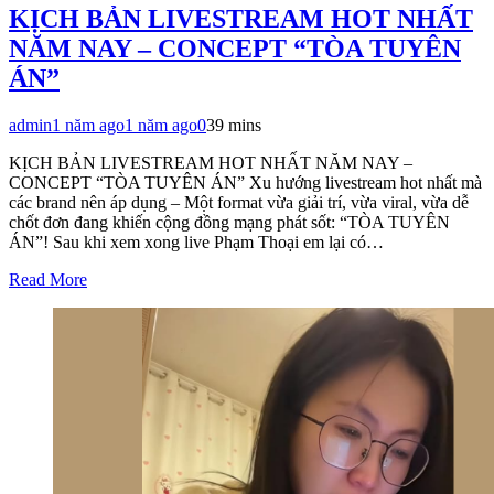
KỊCH BẢN LIVESTREAM HOT NHẤT
NĂM NAY – CONCEPT “TÒA TUYÊN
ÁN”
admin
1 năm ago
1 năm ago
0
39 mins
KỊCH BẢN LIVESTREAM HOT NHẤT NĂM NAY –
CONCEPT “TÒA TUYÊN ÁN” Xu hướng livestream hot nhất mà
các brand nên áp dụng – Một format vừa giải trí, vừa viral, vừa dễ
chốt đơn đang khiến cộng đồng mạng phát sốt: “TÒA TUYÊN
ÁN”! Sau khi xem xong live Phạm Thoại em lại có…
Read More