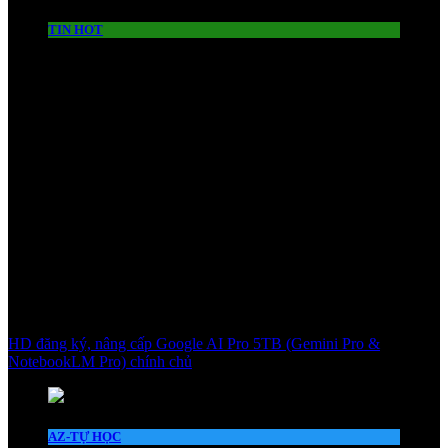
TIN HOT
HD đăng ký, nâng cấp Google AI Pro 5TB (Gemini Pro &
NotebookLM Pro) chính chủ
AZ-TỰ HỌC