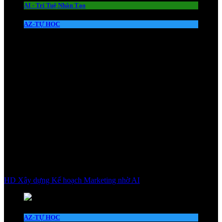
AI - Trí Tuệ Nhân Tạo
AZ-TỰ HỌC
HD Xây dựng Kế hoạch Marketing nhờ AI
AZ-TỰ HỌC