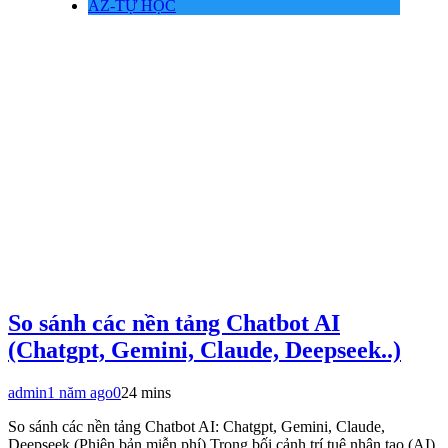
AZ-TỰ HỌC
So sánh các nền tảng Chatbot AI
(Chatgpt, Gemini, Claude, Deepseek..)
admin
1 năm ago
0
24 mins
So sánh các nền tảng Chatbot AI: Chatgpt, Gemini, Claude,
Deepseek (Phiên bản miễn phí) Trong bối cảnh trí tuệ nhân tạo (AI)