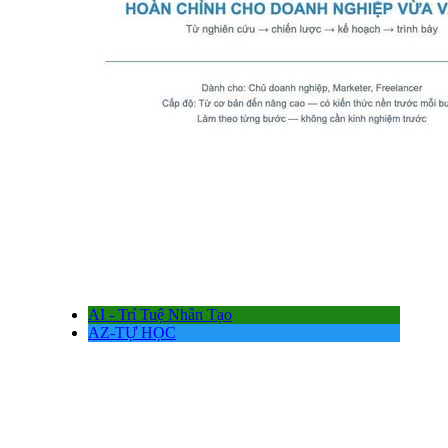
AI - Trí Tuệ Nhân Tạo
AZ-TỰ HỌC