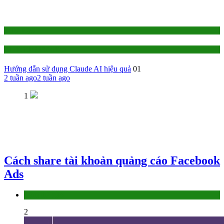
1-TỰ HỌC
AI - Trí Tuệ Nhân Tạo
Hướng dẫn sử dụng Claude AI hiệu quả
01
2 tuần ago
2 tuần ago
1
Cách share tài khoản quảng cáo Facebook
Ads
Làm thế nào
2