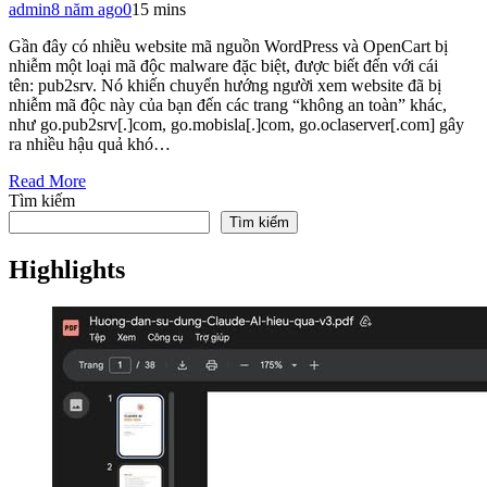
admin
8 năm ago
0
15 mins
Gần đây có nhiều website mã nguồn WordPress và OpenCart bị
nhiễm một loại mã độc malware đặc biệt, được biết đến với cái
tên: pub2srv. Nó khiến chuyển hướng người xem website đã bị
nhiễm mã độc này của bạn đến các trang “không an toàn” khác,
như go.pub2srv[.]com, go.mobisla[.]com, go.oclaserver[.com] gây
ra nhiều hậu quả khó…
Read More
Tìm kiếm
Tìm kiếm
Highlights