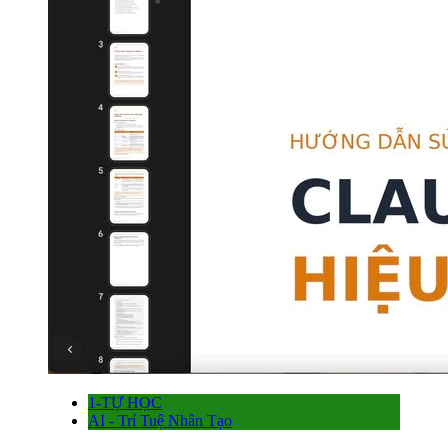
1-TỰ HỌC
AI - Trí Tuệ Nhân Tạo