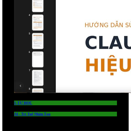
1-TỰ HỌC
AI - Trí Tuệ Nhân Tạo