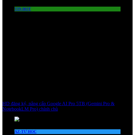
TIN HOT
HD đăng ký, nâng cấp Google AI Pro 5TB (Gemini Pro &
NotebookLM Pro) chính chủ
AZ-TỰ HỌC