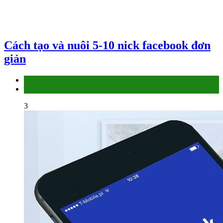
Cách tạo và nuôi 5-10 nick facebook đơn
giản
Facebook Marketing
Làm thế nào
3