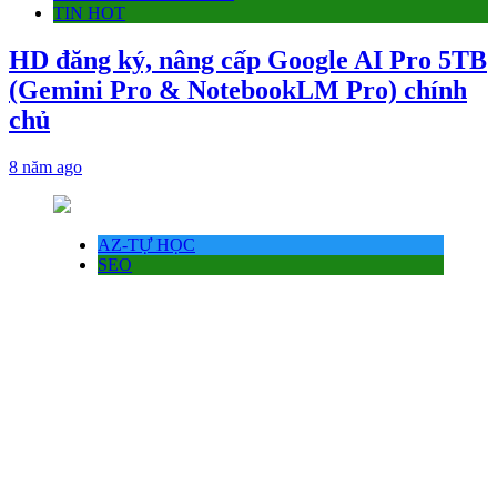
TIN HOT
HD đăng ký, nâng cấp Google AI Pro 5TB
(Gemini Pro & NotebookLM Pro) chính
chủ
8 năm ago
AZ-TỰ HỌC
SEO