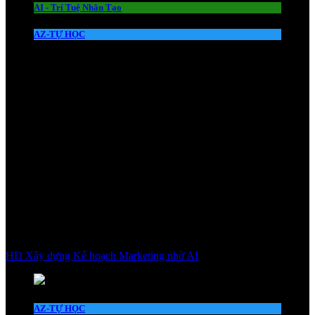
AI - Trí Tuệ Nhân Tạo
AZ-TỰ HỌC
HD Xây dựng Kế hoạch Marketing nhờ AI
AZ-TỰ HỌC